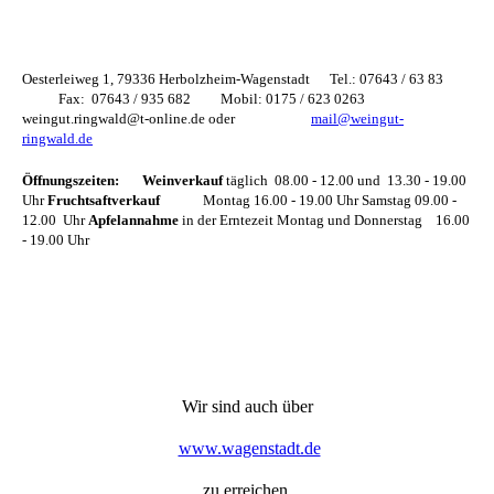
Oesterleiweg 1, 79336 Herbolzheim-Wagenstadt Tel.: 07643 / 63 83
Fax: 07643 / 935 682
Mobil: 0175 / 623 0263
weingut.ringwald@t-online.de
oder
mail@weingut-
ringwald.de
Öffnungszeiten: Weinverkauf
täglich 08.00 - 12.00 und 13.30 - 19.00
Uhr
Fruchtsaftverkauf
Montag 16.00 - 19.00 Uhr Samstag 09.00 -
12.00 Uhr
Apfel
annahme
in der Erntezeit Montag und Donnerstag 16.00
- 19.00 Uhr
Wir sind auch über
www.wagenstadt.de
zu erreichen.